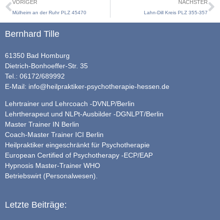
VORIGER
NÄCHSTER
Mülheim an der Ruhr PLZ 45470
Lahn-Dill Kreis PLZ 355-357
Bernhard Tille
61350 Bad Homburg
Dietrich-Bonhoeffer-Str. 35
Tel.: 06172/689992
E-Mail:
info@heilpraktiker-psychotherapie-hessen.de
Lehrtrainer und Lehrcoach -DVNLP/Berlin
Lehrtherapeut und NLPt-Ausbilder -DGNLPT/Berlin
Master Trainer IN Berlin
Coach-Master Trainer ICI Berlin
Heilpraktiker eingeschränkt für Psychotherapie
European Certified of Psychotherapy -ECP/EAP
Hypnosis Master-Trainer WHO
Betriebswirt (Personalwesen).
Letzte Beiträge: