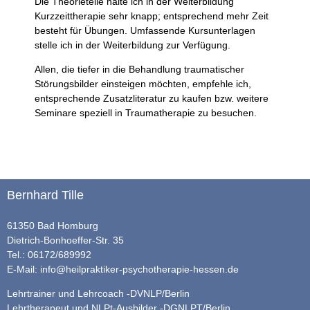
Die Theorieteile halte ich in der Weiterbildung
Kurzzeittherapie sehr knapp; entsprechend mehr Zeit
besteht für Übungen. Umfassende Kursunterlagen
stelle ich in der Weiterbildung zur Verfügung.
Allen, die tiefer in die Behandlung traumatischer
Störungsbilder einsteigen möchten, empfehle ich,
entsprechende Zusatzliteratur zu kaufen bzw. weitere
Seminare speziell in Traumatherapie zu besuchen.
Bernhard Tille
61350 Bad Homburg
Dietrich-Bonhoeffer-Str. 35
Tel.: 06172/689992
E-Mail:
info@heilpraktiker-psychotherapie-hessen.de
Lehrtrainer und Lehrcoach -DVNLP/Berlin
Lehrtherapeut und NLPt-Ausbilder -DGNLPT/Berlin