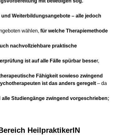
ngsvorbereitung mit beliebigen sog.
 und Weiterbildungsangebote – alle jedoch
angeboten wählen,
für welche Therapiemethode
ch nachvollziehbare praktische
prüfung ist auf alle Fälle spürbar besse
r,
therapeutische Fähigkeit sowieso zwingend
sychotherapeuten ist das anders geregelt
– da
d alle Studiengänge zwingend vorgeschrieben;
ereich HeilpraktikerIN