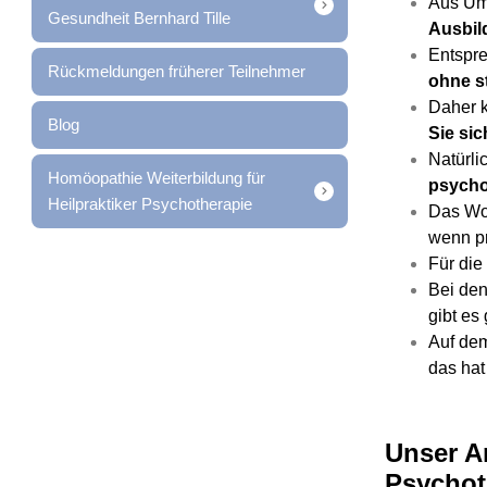
Aus Um
Gesundheit Bernhard Tille
Ausbil
Entspre
Rückmeldungen früherer Teilnehmer
ohne s
Daher k
Blog
Sie si
Natürli
Homöopathie Weiterbildung für
psycho
Heilpraktiker Psychotherapie
Das Woh
wenn p
Für die
Bei de
gibt es
Auf d
das hat
Unser A
Psychot