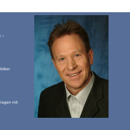
g –
ktiker
fragen mit