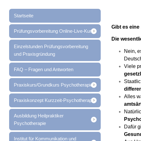
Startseite
Gibt es eine
Prüfungsvorbereitung Online-Live-Kurs
Die wesentl
Einzelstunden Prüfungsvorbereitung
Nein, e
und Praxisgründung
Deutsc
Viele p
FAQ – Fragen und Antworten
gesetzl
Staatli
Praxiskurs/Grundkurs Psychotherapie
differ
Alles w
Praxiskonzept Kurzzeit-Psychotherapie
amtsär
Natürli
Ausbildung Heilpraktiker
Psycho
Psychotherapie
Dafür g
Gesund
Institut für Kommunikation und