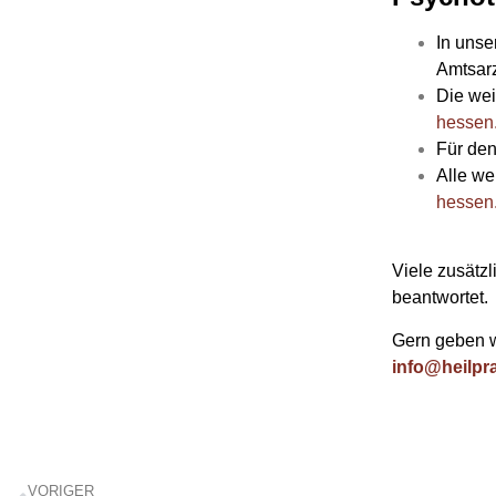
In unse
Amtsarz
Die wei
hessen.
Für den
Alle we
hessen.
Viele zusätz
beantwortet.
Gern geben w
info@heilpr
VORIGER