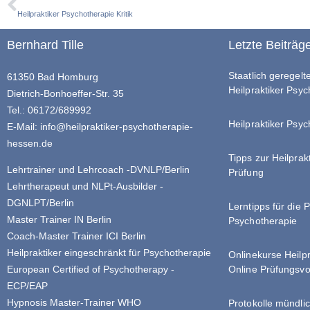
Heilpraktiker Psychotherapie Kritik
Bernhard Tille
Letzte Beiträg
Staatlich geregel
61350 Bad Homburg
Heilpraktiker Psy
Dietrich-Bonhoeffer-Str. 35
Tel.: 06172/689992
Heilpraktiker Psyc
E-Mail:
info@heilpraktiker-psychotherapie-
hessen.de
Tipps zur Heilprak
Lehrtrainer und Lehrcoach -DVNLP/Berlin
Prüfung
Lehrtherapeut und NLPt-Ausbilder -
DGNLPT/Berlin
Lerntipps für die 
Master Trainer IN Berlin
Psychotherapie
Coach-Master Trainer ICI Berlin
Heilpraktiker eingeschränkt für Psychotherapie
Onlinekurse Heilp
Online Prüfungsvo
European Certified of Psychotherapy -
ECP/EAP
Hypnosis Master-Trainer WHO
Protokolle mündlic