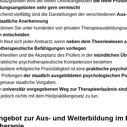
satzgründen wird bei vielen Onlineangeboten
die reine Prüfu
dungsangeboten sehr gern vermischt
chend vielfältig sind die Darstellungen der verschiedenen
Aus-
taatliche Anerkennung
önnen Sie unter hunderten von privaten Therapieausbildungs
ch entscheiden
ch freut sich jeder Amtsarzt, wenn
neben dem Theoriewissen au
therapeutische Befähigungen vorliegen
lwollen und die Akzeptanz des Prüfers in der
mündlichen Über
raktische psychotherapeutische Kompetenzen bestehen
 spätere erfolgreiche Praxistätigkeit ist eine
praktische psycho
n Prüfungen
der staatlich ausgebildeten psychologischen P
 genaue staatliche Vorgaben.
em
universitär vorgegebenen Weg zur Therapieerlaubnis sin
 jedoch nichts mit dem Heilpraktikergesetz zu tun.
ngebot zur Aus- und Weiterbildung im B
herapie