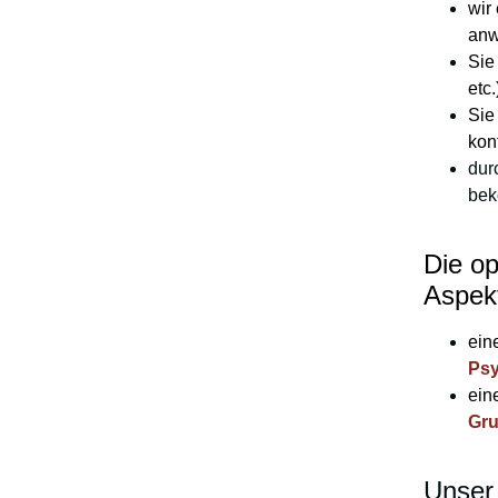
wir
anw
Sie
etc.
Sie
kon
dur
be
Die op
Aspekt
ein
Psy
ein
Gru
Unser