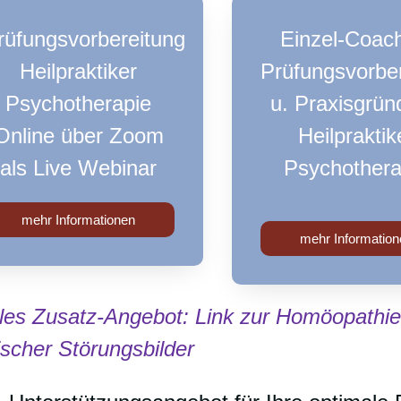
rüfungsvorbereitung
Einzel-Coac
Heilpraktiker
Prüfungsvorbe
Psychotherapie
u. Praxisgrü
Online über Zoom
Heilpraktik
als Live Webinar
Psychothera
mehr Informationen
mehr Information
les Zusatz-Angebot: Link zur Homöopathie
scher Störungsbilder