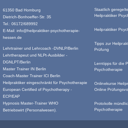
Staatlich geregel
61350 Bad Homburg
Heilpraktiker Psy
Dietrich-Bonhoeffer-Str. 35
Tel.: 06172/689992
Heilpraktiker Psyc
E-Mail:
info@heilpraktiker-psychotherapie-
hessen.de
Tipps zur Heilprak
Lehrtrainer und Lehrcoach -DVNLP/Berlin
Prüfung
Lehrtherapeut und NLPt-Ausbilder -
DGNLPT/Berlin
Lerntipps für die 
Master Trainer IN Berlin
Psychotherapie
Coach-Master Trainer ICI Berlin
Heilpraktiker eingeschränkt für Psychotherapie
Onlinekurse Heilp
Online Prüfungsvo
European Certified of Psychotherapy -
ECP/EAP
Hypnosis Master-Trainer WHO
Protokolle mündlic
Psychotherapie
Betriebswirt (Personalwesen).