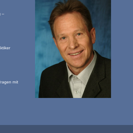
g –
ktiker
fragen mit