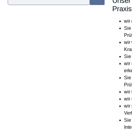
Unser 
Praxi
wir
Sie
Prü
wir
Kra
Sie
wir
erk
Sie
Prü
wir
wir
wir
Ver
Sie
Int