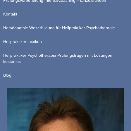
Prüfungsvorbereitung Intensivcoaching – Einzelstunden
Kontakt
Homöopathie Weiterbildung für Heilpraktiker Psychotherapie
Heilpraktiker Lexikon
Heilpraktiker Psychotherapie Prüfungsfragen mit Lösungen
kostenlos
Blog