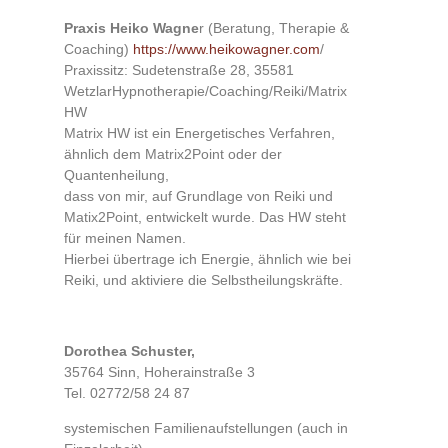
Praxis Heiko Wagne
r (Beratung, Therapie &
Coaching)
https://www.heikowagner.com
/
Praxissitz: Sudetenstraße 28, 35581
WetzlarHypnotherapie/Coaching/Reiki/Matrix
HW
Matrix HW ist ein Energetisches Verfahren,
ähnlich dem Matrix2Point oder der
Quantenheilung,
dass von mir, auf Grundlage von Reiki und
Matix2Point, entwickelt wurde. Das HW steht
für meinen Namen.
Hierbei übertrage ich Energie, ähnlich wie bei
Reiki, und aktiviere die Selbstheilungskräfte.
Dorothea Schuster,
35764 Sinn, Hoherainstraße 3
Tel. 02772/58 24 87
systemischen Familienaufstellungen (auch in