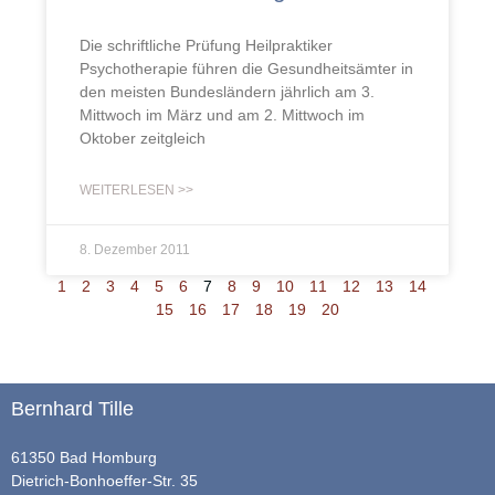
Die schriftliche Prüfung Heilpraktiker
Psychotherapie führen die Gesundheitsämter in
den meisten Bundesländern jährlich am 3.
Mittwoch im März und am 2. Mittwoch im
Oktober zeitgleich
WEITERLESEN >>
8. Dezember 2011
1
2
3
4
5
6
7
8
9
10
11
12
13
14
15
16
17
18
19
20
Bernhard Tille
61350 Bad Homburg
Dietrich-Bonhoeffer-Str. 35