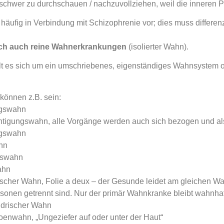
 schwer zu durchschauen / nachzuvollziehen, weil die inneren 
äufig in Verbindung mit Schizophrenie vor; dies muss differen
och auch reine Wahnerkrankungen
(isolierter Wahn).
t es sich um ein umschriebenes, eigenständiges Wahnsystem oh
önnen z.B. sein:
gswahn
tigungswahn, alle Vorgänge werden auch sich bezogen und a
ngswahn
hn
tswahn
ahn
cher Wahn, Folie a deux – der Gesunde leidet am gleichen Wa
sonen getrennt sind. Nur der primär Wahnkranke bleibt wahnhaf
drischer Wahn
nwahn, „Ungeziefer auf oder unter der Haut“