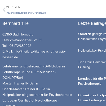
VORIGER
Psychotherapeutische Grundsätze
Bernhard Tille
Letzte Beiträg
Staatlich geregel
61350 Bad Homburg
Heilpraktiker Psy
Dietrich-Bonhoeffer-Str. 35
Tel.: 06172/689992
Heilpraktiker Psyc
E-Mail:
info@heilpraktiker-psychotherapie-
hessen.de
Tipps zur Heilprak
Lehrtrainer und Lehrcoach -DVNLP/Berlin
Prüfung
Lehrtherapeut und NLPt-Ausbilder -
DGNLPT/Berlin
Lerntipps für die 
Master Trainer IN Berlin
Psychotherapie
Coach-Master Trainer ICI Berlin
Heilpraktiker eingeschränkt für Psychotherapie
Onlinekurse Heilp
Online Prüfungsvo
European Certified of Psychotherapy -
ECP/EAP