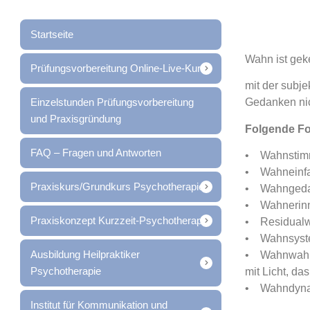
Startseite
Wahn ist gek
Prüfungsvorbereitung Online-Live-Kurs
mit der subje
Einzelstunden Prüfungsvorbereitung
Gedanken nic
und Praxisgründung
Folgende F
FAQ – Fragen und Antworten
• Wahnstimmu
• Wahneinfall
Praxiskurs/Grundkurs Psychotherapie
• Wahngedank
• Wahnerinne
Praxiskonzept Kurzzeit-Psychotherapie
• Residualwa
• Wahnsystem
Ausbildung Heilpraktiker
• Wahnwahrne
Psychotherapie
mit Licht, da
• Wahndynam
Institut für Kommunikation und