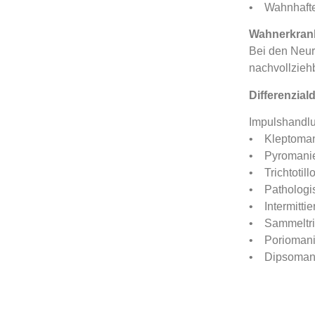
• Wahnhaft
Wahnerkrank
Bei den Neur
nachvollzieh
Differenzia
Impulshandlu
• Kleptomani
• Pyromanie,
• Trichtotil
• Pathologis
• Intermitti
• Sammeltri
• Poriomanie
• Dipsomanie