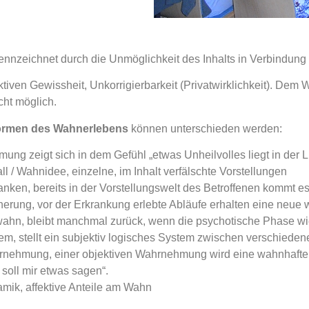
ennzeichnet durch die Unmöglichkeit des Inhalts in Verbindung
ktiven Gewissheit, Unkorrigierbarkeit (Privatwirklichkeit). De
ht möglich.
ormen des Wahnerlebens
können unterschieden werden:
ng zeigt sich in dem Gefühl „etwas Unheilvolles liegt in der 
 / Wahnidee, einzelne, im Inhalt verfälschte Vorstellungen
en, bereits in der Vorstellungswelt des Betroffenen kommt es
rung, vor der Erkrankung erlebte Abläufe erhalten eine neue 
hn, bleibt manchmal zurück, wenn die psychotische Phase wie
, stellt ein subjektiv logisches System zwischen verschiede
hmung, einer objektiven Wahrnehmung wird eine wahnhafte B
s soll mir etwas sagen“.
ik, affektive Anteile am Wahn