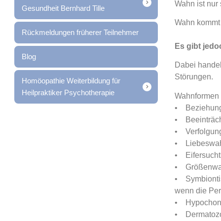
Wahn ist nur
Gesundheit Bernhard Tille
Wahn kommt h
Rückmeldungen früherer Teilnehmer
Es gibt jed
Blog
Dabei handel
Störungen.
Homöopathie Weiterbildung für
Heilpraktiker Psychotherapie
Wahnformen k
• Beziehun
• Beeinträch
• Verfolgu
• Liebeswa
• Eifersuch
• Größenw
• Symbiontis
wenn die Per
• Hypochon
• Dermatozoe