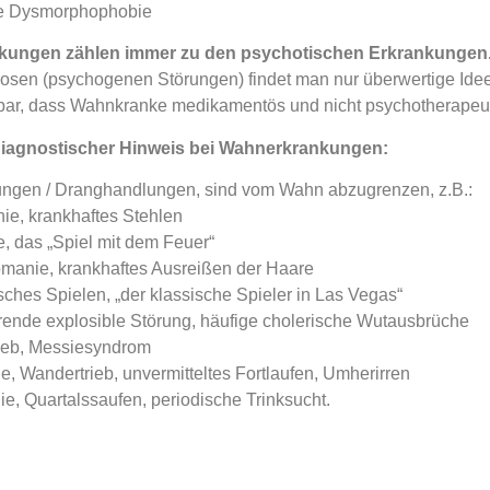
e Dysmorphophobie
ungen zählen immer zu den psychotischen Erkrankungen
osen (psychogenen Störungen) findet man nur überwertige Ide
bar, dass Wahnkranke medikamentös und nicht psychotherapeu
ldiagnostischer Hinweis bei Wahnerkrankungen:
ngen / Dranghandlungen, sind vom Wahn abzugrenzen, z.B.:
e, krankhaftes Stehlen
 das „Spiel mit dem Feuer“
lomanie, krankhaftes Ausreißen der Haare
ches Spielen, „der klassische Spieler in Las Vegas“
erende explosible Störung, häufige cholerische Wutausbrüche
eb, Messiesyndrom
, Wandertrieb, unvermitteltes Fortlaufen, Umherirren
, Quartalssaufen, periodische Trinksucht.