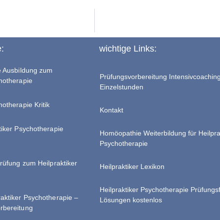
e:
wichtige Links:
te Ausbildung zum
Prüfungsvorbereitung Intensivcoachin
chotherapie
Einzelstunden
hotherapie Kritik
Kontakt
tiker Psychotherapie
Homöopathie Weiterbildung für Heilpra
Psychotherapie
Prüfung zum Heilpraktiker
Heilpraktiker Lexikon
Heilpraktiker Psychotherapie Prüfungs
raktiker Psychotherapie –
Lösungen kostenlos
rbereitung