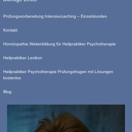
Prüfungsvorbereitung Intensivcoaching – Einzelstunden
Kontakt
Homöopathie Weiterbildung für Heilpraktiker Psychotherapie
Heilpraktiker Lexikon
Heilpraktiker Psychotherapie Prüfungsfragen mit Lösungen
kostenlos
Blog