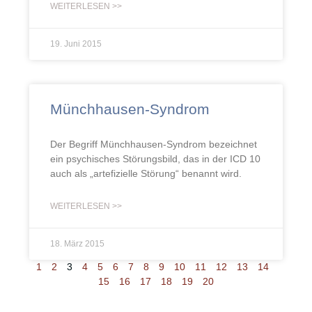
WEITERLESEN >>
19. Juni 2015
Münchhausen-Syndrom
Der Begriff Münchhausen-Syndrom bezeichnet
ein psychisches Störungsbild, das in der ICD 10
auch als „artefizielle Störung“ benannt wird.
WEITERLESEN >>
18. März 2015
1
2
3
4
5
6
7
8
9
10
11
12
13
14
15
16
17
18
19
20