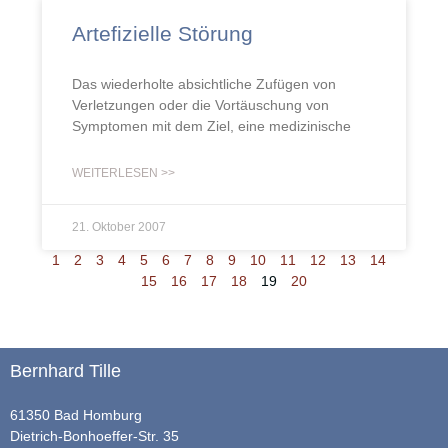
Artefizielle Störung
Das wiederholte absichtliche Zufügen von
Verletzungen oder die Vortäuschung von
Symptomen mit dem Ziel, eine medizinische
WEITERLESEN >>
21. Oktober 2007
1
2
3
4
5
6
7
8
9
10
11
12
13
14
15
16
17
18
19
20
Bernhard Tille
61350 Bad Homburg
Dietrich-Bonhoeffer-Str. 35