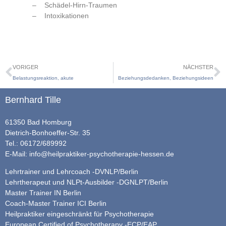
– Schädel-Hirn-Traumen
– Intoxikationen
VORIGER
NÄCHSTER
Belastungsreaktion, akute
Beziehungsdedanken, Beziehungsideen
Bernhard Tille
61350 Bad Homburg
Dietrich-Bonhoeffer-Str. 35
Tel.: 06172/689992
E-Mail:
info@heilpraktiker-psychotherapie-hessen.de
Lehrtrainer und Lehrcoach -DVNLP/Berlin
Lehrtherapeut und NLPt-Ausbilder -DGNLPT/Berlin
Master Trainer IN Berlin
Coach-Master Trainer ICI Berlin
Heilpraktiker eingeschränkt für Psychotherapie
European Certified of Psychotherapy -ECP/EAP