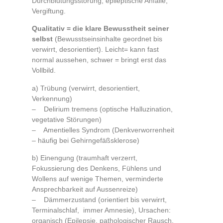
Durchblutungsstörung, epileptische Anfälle,
Vergiftung.
Qualitativ = die klare Bewusstheit seiner
selbst
(Bewusstseinsinhalte geordnet bis
verwirrt, desorientiert). Leicht= kann fast
normal aussehen, schwer = bringt erst das
Vollbild.
a) Trübung (verwirrt, desorientiert,
Verkennung)
– Delirium tremens (optische Halluzination,
vegetative Störungen)
– Amentielles Syndrom (Denkverworrenheit
– häufig bei Gehirngefäßsklerose)
b) Einengung (traumhaft verzerrt,
Fokussierung des Denkens, Fühlens und
Wollens auf wenige Themen, verminderte
Ansprechbarkeit auf Aussenreize)
– Dämmerzustand (orientiert bis verwirrt,
Terminalschlaf, immer Amnesie), Ursachen:
organisch (Epilepsie, pathologischer Rausch,