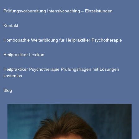
Prüfungsvorbereitung Intensivcoaching – Einzelstunden
Kontakt
Homöopathie Weiterbildung für Heilpraktiker Psychotherapie
Heilpraktiker Lexikon
Heilpraktiker Psychotherapie Prüfungsfragen mit Lösungen
kostenlos
Blog