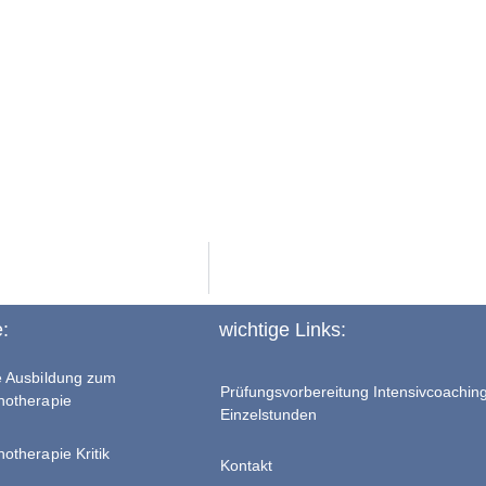
e:
wichtige Links:
te Ausbildung zum
Prüfungsvorbereitung Intensivcoachin
chotherapie
Einzelstunden
hotherapie Kritik
Kontakt