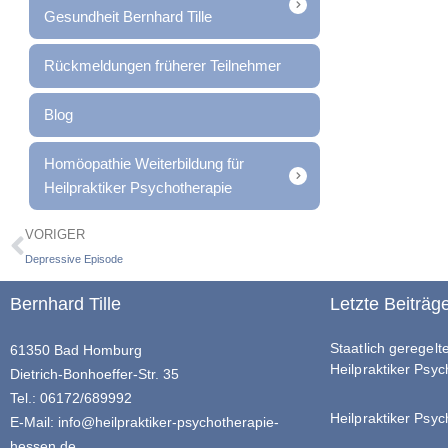
Gesundheit Bernhard Tille
Rückmeldungen früherer Teilnehmer
Blog
Homöopathie Weiterbildung für
Heilpraktiker Psychotherapie
VORIGER
Depressive Episode
Bernhard Tille
Letzte Beiträg
Staatlich geregel
61350 Bad Homburg
Heilpraktiker Psy
Dietrich-Bonhoeffer-Str. 35
Tel.: 06172/689992
Heilpraktiker Psyc
E-Mail:
info@heilpraktiker-psychotherapie-
hessen.de