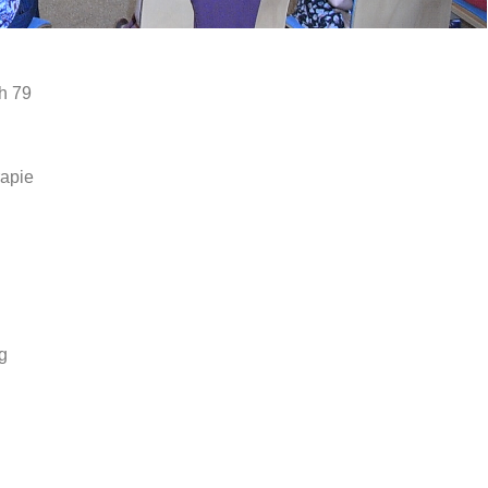
h 79
rapie
g