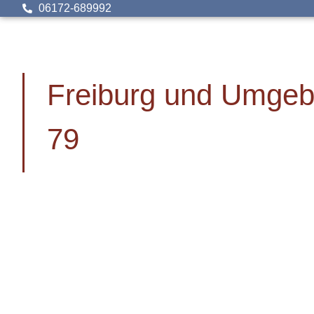
06172-689992
Freiburg und Umge
79