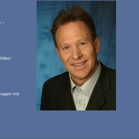
g –
ktiker
fragen mit