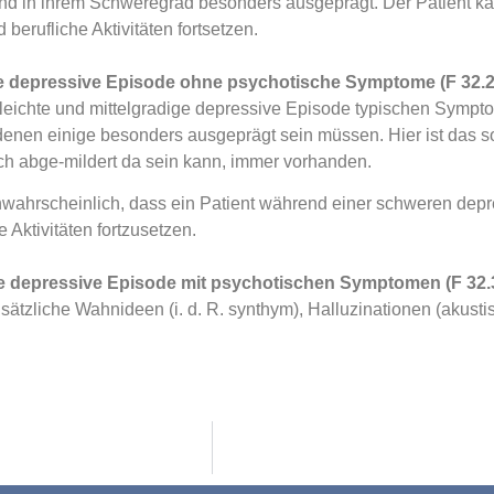
d in ihrem Schweregrad besonders ausgeprägt. Der Patient kan
 berufliche Aktivitäten fortsetzen.
depressive Episode ohne psychotische Symptome (F 32.2
ie leichte und mittelgradige depressive Episode typischen Sym
denen einige besonders ausgeprägt sein müssen. Hier ist das s
h abge-mildert da sein kann, immer vorhanden.
nwahrscheinlich, dass ein Patient während einer schweren depre
e Aktivitäten fortzusetzen.
depressive Episode mit psychotischen Symptomen (F 32.
usätzliche Wahnideen (i. d. R. synthym), Halluzinationen (akusti