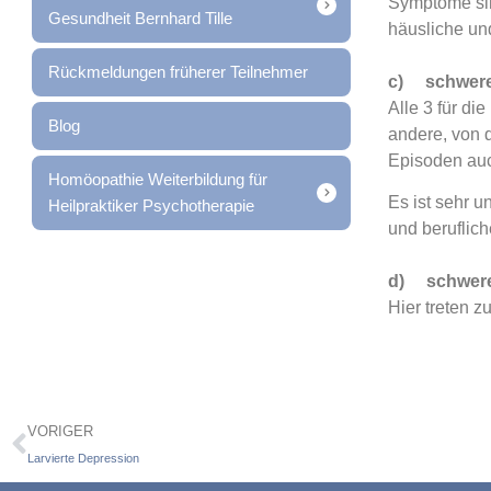
Symptome sin
Gesundheit Bernhard Tille
häusliche und
Rückmeldungen früherer Teilnehmer
c) schwere 
Alle 3 für d
Blog
andere, von 
Episoden auc
Homöopathie Weiterbildung für
Es ist sehr u
Heilpraktiker Psychotherapie
und beruflich
d) schwere 
Hier treten z
VORIGER
Larvierte Depression