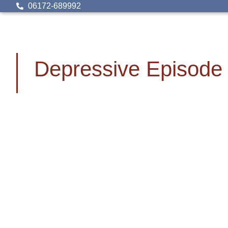
06172-689992
Depressive Episode