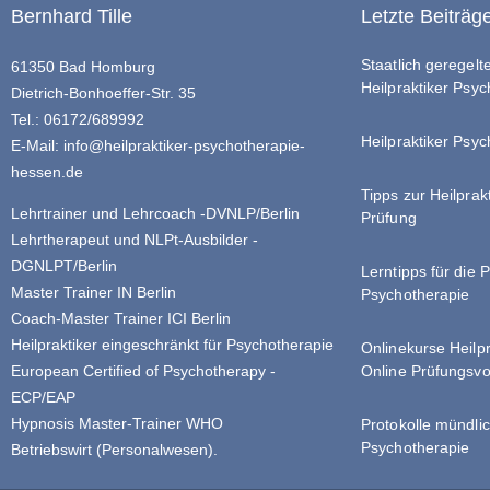
Bernhard Tille
Letzte Beiträg
Staatlich geregel
61350 Bad Homburg
Heilpraktiker Psy
Dietrich-Bonhoeffer-Str. 35
Tel.: 06172/689992
Heilpraktiker Psyc
E-Mail:
info@heilpraktiker-psychotherapie-
hessen.de
Tipps zur Heilprak
Lehrtrainer und Lehrcoach -DVNLP/Berlin
Prüfung
Lehrtherapeut und NLPt-Ausbilder -
DGNLPT/Berlin
Lerntipps für die 
Master Trainer IN Berlin
Psychotherapie
Coach-Master Trainer ICI Berlin
Heilpraktiker eingeschränkt für Psychotherapie
Onlinekurse Heilp
Online Prüfungsvo
European Certified of Psychotherapy -
ECP/EAP
Hypnosis Master-Trainer WHO
Protokolle mündlic
Psychotherapie
Betriebswirt (Personalwesen).