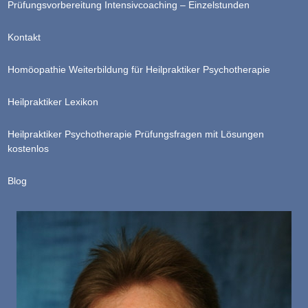
Prüfungsvorbereitung Intensivcoaching – Einzelstunden
Kontakt
Homöopathie Weiterbildung für Heilpraktiker Psychotherapie
Heilpraktiker Lexikon
Heilpraktiker Psychotherapie Prüfungsfragen mit Lösungen
kostenlos
Blog