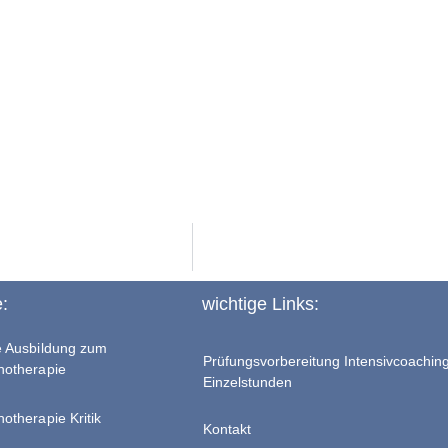
e:
wichtige Links:
te Ausbildung zum
Prüfungsvorbereitung Intensivcoachin
chotherapie
Einzelstunden
hotherapie Kritik
Kontakt