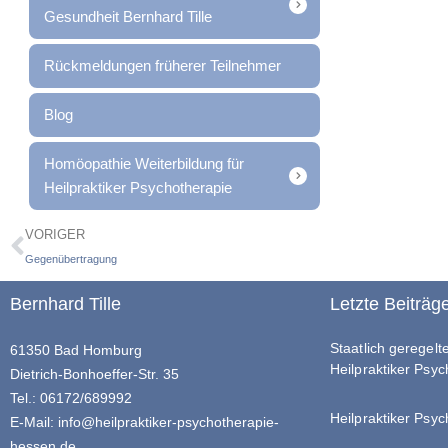
Gesundheit Bernhard Tille
Rückmeldungen früherer Teilnehmer
Blog
Homöopathie Weiterbildung für
Heilpraktiker Psychotherapie
VORIGER
Gegenübertragung
Bernhard Tille
Letzte Beiträg
Staatlich geregel
61350 Bad Homburg
Heilpraktiker Psy
Dietrich-Bonhoeffer-Str. 35
Tel.: 06172/689992
Heilpraktiker Psyc
E-Mail:
info@heilpraktiker-psychotherapie-
hessen.de