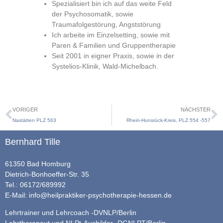
Spezialisiert bin ich auf das weite Feld
der Psychosomatik, sowie
Traumafolgestörung, Angststörung
Ich arbeite im Einzelsetting, sowie mit
Paren & Familien und Gruppentherapie
Seit 2001 in eigner Praxis, sowie in der
Systelios-Klinik, Wald-Michelbach.
VORIGER
NÄCHSTER
Nastätten PLZ 563
Rhein-Hunsrück-Kreis, PLZ 554 -557
Bernhard Tille
61350 Bad Homburg
Dietrich-Bonhoeffer-Str. 35
Tel.: 06172/689992
E-Mail:
info@heilpraktiker-psychotherapie-hessen.de
Lehrtrainer und Lehrcoach -DVNLP/Berlin