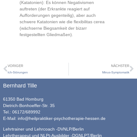
(Katatonien): Es können Negativismen
auftreten (der Erkrankte reagiert auf
Aufforderungen gegenteilig), aber auch
schwere Katatonien wie die flexibilitas cerea
(wächserne Biegsamkeit der bizarr
festgestellten Gliedmaßen).
VORIGER
NÄCHSTER
Ich-Störungen
Minus-Symptomatik
Bernhard Tille
61350 Bad Homburg
Dietrich-Bonhoeffer-Str. 35
Tel.: 06172/689992
E-Mail:
info@heilpraktiker-psychotherapie-hessen.de
Lehrtrainer und Lehrcoach -DVNLP/Berlin
Lehrtherapeut und NLPt-Ausbilder -DGNLPT/Berlin