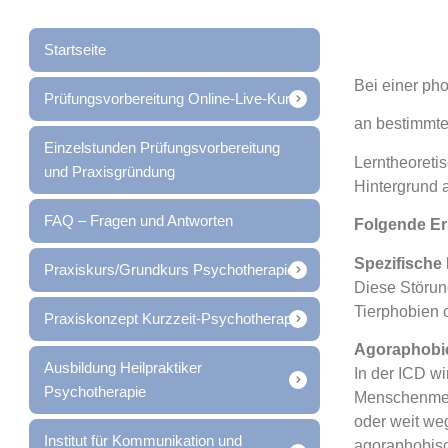
Startseite
Bei einer ph
Prüfungsvorbereitung Online-Live-Kurs
an bestimmte
Einzelstunden Prüfungsvorbereitung
Lerntheoreti
und Praxisgründung
Hintergrund
FAQ – Fragen und Antworten
Folgende Er
Spezifische
Praxiskurs/Grundkurs Psychotherapie
Diese Störun
Tierphobien 
Praxiskonzept Kurzzeit-Psychotherapie
Agoraphobie
Ausbildung Heilpraktiker
In der ICD wi
Psychotherapie
Menschenmeng
oder weit we
Institut für Kommunikation und
agoraphobisc