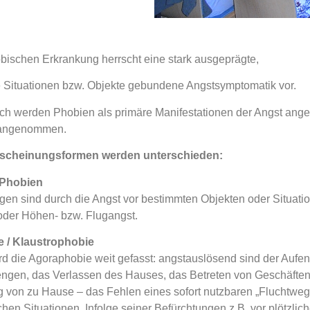
obischen Erkrankung herrscht eine stark ausgeprägte,
 Situationen bzw. Objekte gebundene Angstsymptomatik vor.
sch werden Phobien als primäre Manifestationen der Angst anges
 angenommen.
scheinungsformen werden unterschieden:
 Phobien
gen sind durch die Angst vor bestimmten Objekten oder Situat
oder Höhen- bzw. Flugangst.
 / Klaustrophobie
rd die Agoraphobie weit gefasst: angstauslösend sind der Aufenth
en, das Verlassen des Hauses, das Betreten von Geschäften o
g von zu Hause – das Fehlen eines sofort nutzbaren „Fluchtwege
hen Situationen. Infolge seiner Befürchtungen z.B. vor plötz