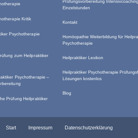
Prüfungsvorbereitung Intensivcoachin
chotherapie
Einzelstunden
hotherapie Kritik
Kontakt
tiker Psychotherapie
Homöopathie Weiterbildung für Heilpra
Psychotherapie
Prüfung zum Heilpraktiker
Heilpraktiker Lexikon
Heilpraktiker Psychotherapie Prüfungs
raktiker Psychotherapie –
Lösungen kostenlos
rbereitung
Blog
he Prüfung Heilpraktiker
Start
Impressum
Datenschutzerklärung