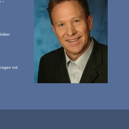
g –
ktiker
fragen mit