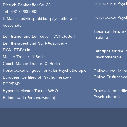
Heilpraktiker Psy
Dietrich-Bonhoeffer-Str. 35
Tel.: 06172/689992
Heilpraktiker Psyc
E-Mail:
info@heilpraktiker-psychotherapie-
hessen.de
Tipps zur Heilprak
Lehrtrainer und Lehrcoach -DVNLP/Berlin
Prüfung
Lehrtherapeut und NLPt-Ausbilder -
DGNLPT/Berlin
Lerntipps für die 
Master Trainer IN Berlin
Psychotherapie
Coach-Master Trainer ICI Berlin
Heilpraktiker eingeschränkt für Psychotherapie
Onlinekurse Heilp
Online Prüfungsvo
European Certified of Psychotherapy -
ECP/EAP
Hypnosis Master-Trainer WHO
Protokolle mündlic
Psychotherapie
Betriebswirt (Personalwesen).