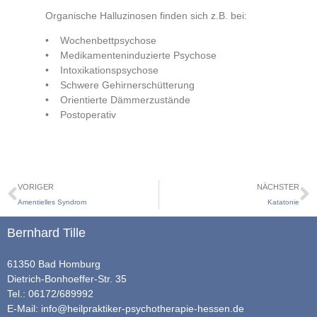
Organische Halluzinosen finden sich z.B. bei:
• Wochenbettpsychose
• Medikamenteninduzierte Psychose
• Intoxikationspsychose
• Schwere Gehirnerschütterung
• Orientierte Dämmerzustände
• Postoperativ
VORIGER
NÄCHSTER
Amentielles Syndrom
Katatonie
Bernhard Tille
61350 Bad Homburg
Dietrich-Bonhoeffer-Str. 35
Tel.: 06172/689992
E-Mail:
info@heilpraktiker-psychotherapie-hessen.de