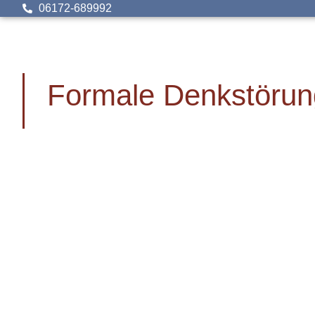
06172-689992
Formale Denkstöru