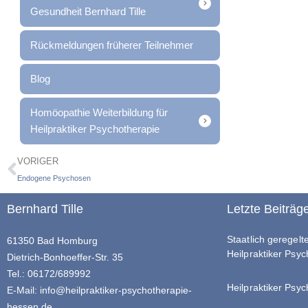
Gesundheit Bernhard Tille
Rückmeldungen früherer Teilnehmer
Blog
Homöopathie Weiterbildung für
Heilpraktiker Psychotherapie
VORIGER
Endogene Psychosen
Bernhard Tille
Letzte Beiträg
Staatlich geregel
61350 Bad Homburg
Heilpraktiker Psy
Dietrich-Bonhoeffer-Str. 35
Tel.: 06172/689992
Heilpraktiker Psyc
E-Mail:
info@heilpraktiker-psychotherapie-
hessen.de