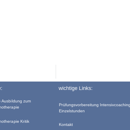
e:
wichtige Links:
te Ausbildung zum
Prüfungsvorbereitung Intensivcoachin
chotherapie
Einzelstunden
hotherapie Kritik
Kontakt