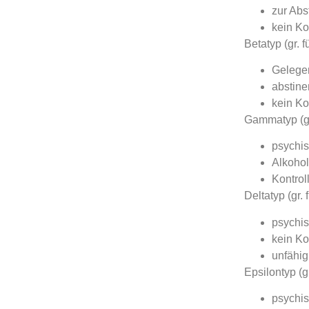
zur Abs
kein Ko
Betatyp (gr. f
Gelegen
abstine
kein Ko
Gammatyp (gr
psychi
Alkohol
Kontrol
Deltatyp (gr.
psychi
kein Ko
unfähig
Epsilontyp (g
psychi