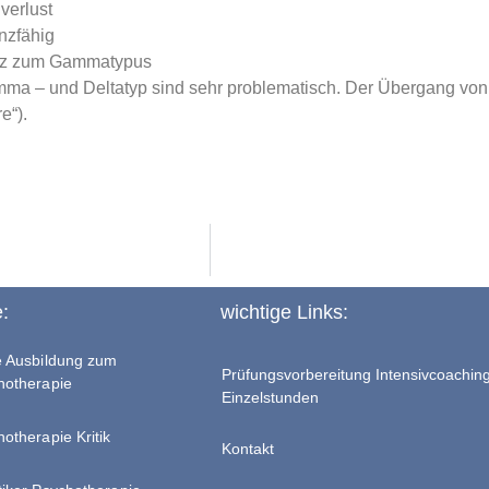
lverlust
nzfähig
z zum Gammatypus
ma – und Deltatyp sind sehr problematisch. Der Übergang von e
e“).
e:
wichtige Links:
te Ausbildung zum
Prüfungsvorbereitung Intensivcoachin
chotherapie
Einzelstunden
hotherapie Kritik
Kontakt