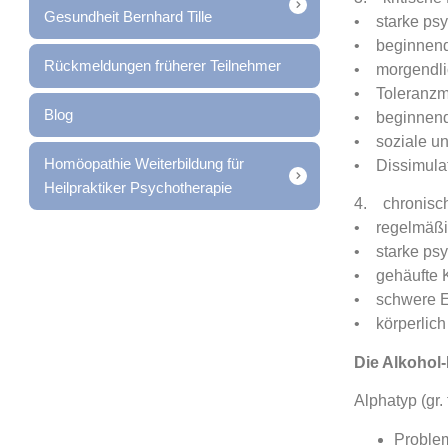
Gesundheit Bernhard Tille
• starke psy
• beginnend
Rückmeldungen früherer Teilnehmer
• morgendli
• Toleranzmi
Blog
• beginnen
• soziale un
Homöopathie Weiterbildung für
• Dissimulat
Heilpraktiker Psychotherapie
4. chronisc
• regelmäßi
• starke psy
• gehäufte K
• schwere E
• körperlich
Die Alkohol
Alphatyp (gr.
Problem