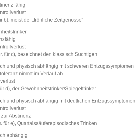
tinenz fähig
ntrollverlust
ür b), meist der „fröhliche Zeitgenosse“
heitstrinker
nzfähig
ntrollverlust
. für c), bezeichnet den klassisch Süchtigen
sch und physisch abhängig mit schweren Entzugssymptomen
toleranz nimmt im Verlauf ab
lverlust
 für d), der Gewohnheitstrinker/Spiegeltrinker
sch und physisch abhängig mit deutlichen Entzugssymptomen
ntrollverlust
 zur Abstinenz
r. für e), Quartalssäuferepisodisches Trinken
sch abhängig