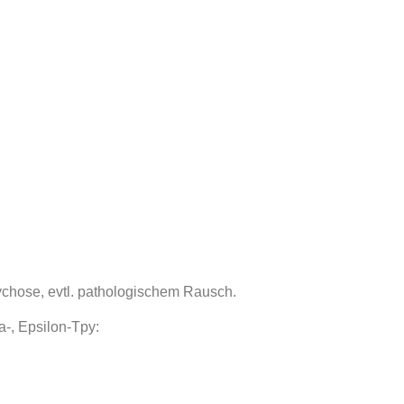
ychose, evtl. pathologischem Rausch.
a-, Epsilon-Tpy: