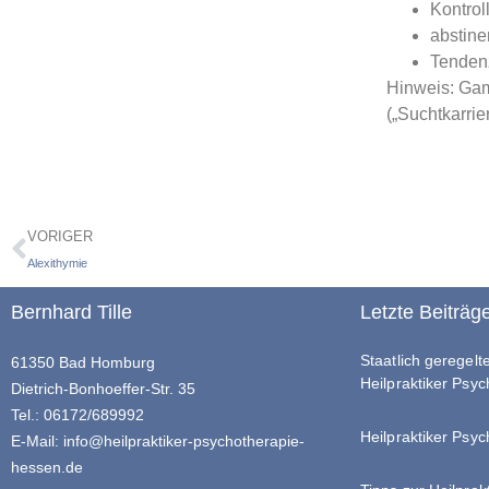
Kontrol
abstine
Tenden
Hinweis: Gam
(„Suchtkarrier
VORIGER
Alexithymie
Bernhard Tille
Letzte Beiträg
Staatlich geregel
61350 Bad Homburg
Heilpraktiker Psy
Dietrich-Bonhoeffer-Str. 35
Tel.: 06172/689992
Heilpraktiker Psyc
E-Mail:
info@heilpraktiker-psychotherapie-
hessen.de