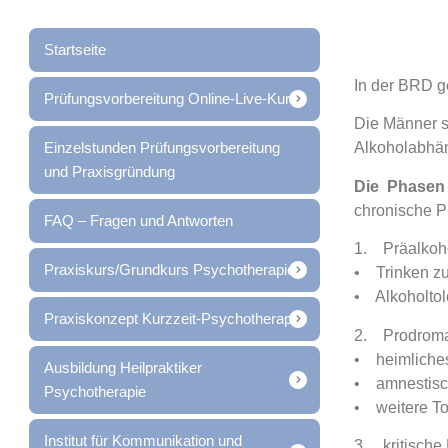
Startseite
In der BRD g
Prüfungsvorbereitung Online-Live-Kurs
Die Männer s
Einzelstunden Prüfungsvorbereitung
Alkoholabhän
und Praxisgründung
Die Phasen 
chronische P
FAQ – Fragen und Antworten
1. Präalkoh
Praxiskurs/Grundkurs Psychotherapie
• Trinken 
• Alkoholtol
Praxiskonzept Kurzzeit-Psychotherapie
2. Prodrom
• heimliches
Ausbildung Heilpraktiker
• amnestisch
Psychotherapie
• weitere T
Institut für Kommunikation und
3. kritische