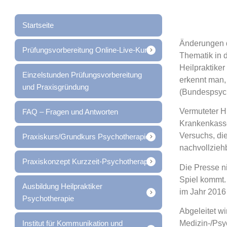
Startseite
Änderungen d
Prüfungsvorbereitung Online-Live-Kurs
Thematik in d
Heilpraktiker
Einzelstunden Prüfungsvorbereitung
erkennt man,
und Praxisgründung
(Bundespsyc
Vermuteter Hi
FAQ – Fragen und Antworten
Krankenkasse
Versuchs, die
Praxiskurs/Grundkurs Psychotherapie
nachvollzieh
Praxiskonzept Kurzzeit-Psychotherapie
Die Presse n
Spiel kommt. 
Ausbildung Heilpraktiker
im Jahr 2016
Psychotherapie
Abgeleitet w
Institut für Kommunikation und
Medizin-/Psy