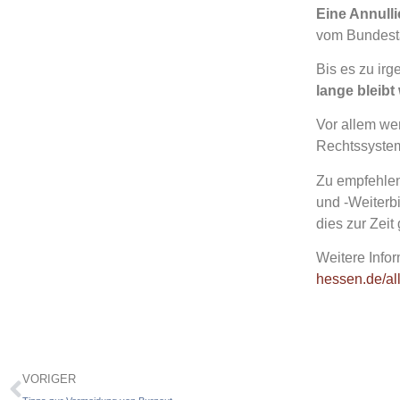
Eine Annull
vom Bundesta
Bis es zu ir
lange bleibt
Vor allem wer
Rechtssyste
Zu empfehlen
und -Weiterb
dies zur Zeit
Weitere Info
hessen.de/al
VORIGER