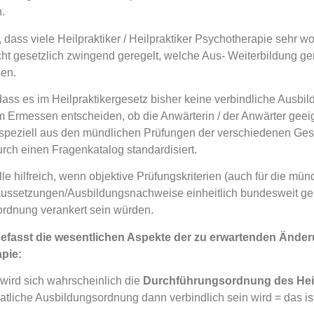
.
d, dass viele Heilpraktiker / Heilpraktiker Psychotherapie sehr
icht gesetzlich zwingend geregelt, welche Aus- Weiterbildung g
en.
 dass es im Heilpraktikergesetz bisher keine verbindliche Ausb
 Ermessen entscheiden, ob die Anwärterin / der Anwärter geeign
speziell aus den mündlichen Prüfungen der verschiedenen Gesun
urch einen Fragenkatalog standardisiert.
lle hilfreich, wenn objektive Prüfungskriterien (auch für die mü
ussetzungen/Ausbildungsnachweise einheitlich bundesweit geset
rdnung verankert sein würden.
asst die wesentlichen Aspekte der zu erwartenden Änderu
pie:
wird sich wahrscheinlich die
Durchführungsordnung des Heil
atliche Ausbildungsordnung dann verbindlich sein wird = das ist g