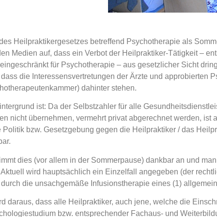
es Heilpraktikergesetzes betreffend Psychotherapie als Somm
en Medien auf, dass ein Verbot der Heilpraktiker-Tätigkeit – e
 eingeschränkt für Psychotherapie – aus gesetzlicher Sicht dri
 dass die Interessensvertretungen der Ärzte und approbierten 
hotherapeutenkammer) dahinter stehen.
ntergrund ist: Da der Selbstzahler für alle Gesundheitsdienstleis
n nicht übernehmen, vermehrt privat abgerechnet werden, ist 
 Politik bzw. Gesetzgebung gegen die Heilpraktiker / das Heilpr
bar.
immt dies (vor allem in der Sommerpause) dankbar an und man
Aktuell wird hauptsächlich ein Einzelfall angegeben (der rechtl
 durch die unsachgemäße Infusionstherapie eines (1) allgemeine
ird daraus, dass alle Heilpraktiker, auch jene, welche die Ein
chologiestudium bzw. entsprechender Fachaus- und Weiterbild