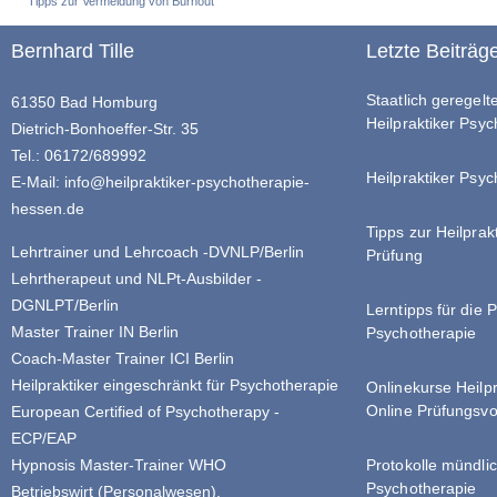
Tipps zur Vermeidung von Burnout
Bernhard Tille
Letzte Beiträg
Staatlich geregel
61350 Bad Homburg
Heilpraktiker Psy
Dietrich-Bonhoeffer-Str. 35
Tel.: 06172/689992
Heilpraktiker Psyc
E-Mail:
info@heilpraktiker-psychotherapie-
hessen.de
Tipps zur Heilprak
Lehrtrainer und Lehrcoach -DVNLP/Berlin
Prüfung
Lehrtherapeut und NLPt-Ausbilder -
DGNLPT/Berlin
Lerntipps für die 
Master Trainer IN Berlin
Psychotherapie
Coach-Master Trainer ICI Berlin
Heilpraktiker eingeschränkt für Psychotherapie
Onlinekurse Heilp
Online Prüfungsvo
European Certified of Psychotherapy -
ECP/EAP
Hypnosis Master-Trainer WHO
Protokolle mündlic
Psychotherapie
Betriebswirt (Personalwesen).