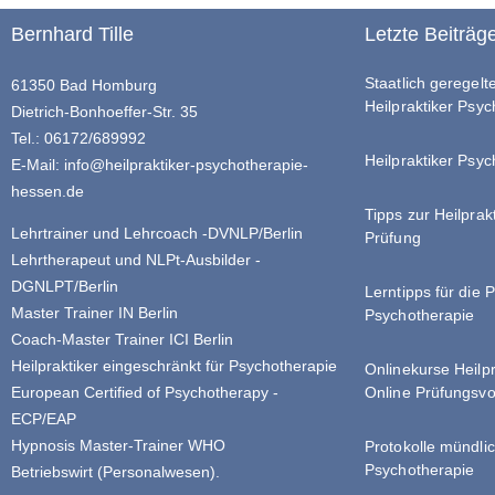
Bernhard Tille
Letzte Beiträg
Staatlich geregel
61350 Bad Homburg
Heilpraktiker Psy
Dietrich-Bonhoeffer-Str. 35
Tel.: 06172/689992
Heilpraktiker Psyc
E-Mail:
info@heilpraktiker-psychotherapie-
hessen.de
Tipps zur Heilprak
Lehrtrainer und Lehrcoach -DVNLP/Berlin
Prüfung
Lehrtherapeut und NLPt-Ausbilder -
DGNLPT/Berlin
Lerntipps für die 
Master Trainer IN Berlin
Psychotherapie
Coach-Master Trainer ICI Berlin
Heilpraktiker eingeschränkt für Psychotherapie
Onlinekurse Heilp
Online Prüfungsvo
European Certified of Psychotherapy -
ECP/EAP
Hypnosis Master-Trainer WHO
Protokolle mündlic
Psychotherapie
Betriebswirt (Personalwesen).