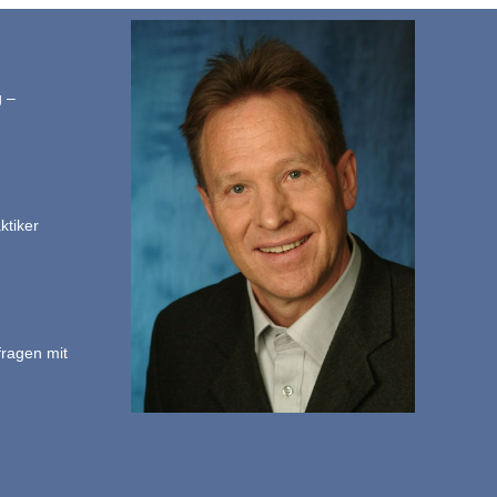
g –
ktiker
fragen mit