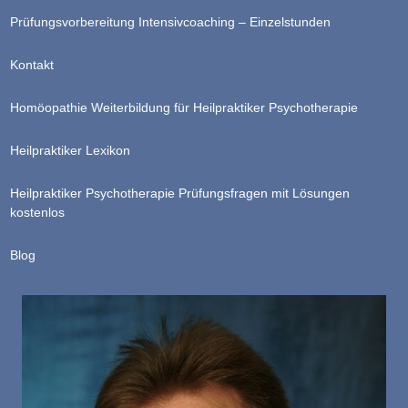
Prüfungsvorbereitung Intensivcoaching – Einzelstunden
Kontakt
Homöopathie Weiterbildung für Heilpraktiker Psychotherapie
Heilpraktiker Lexikon
Heilpraktiker Psychotherapie Prüfungsfragen mit Lösungen
kostenlos
Blog