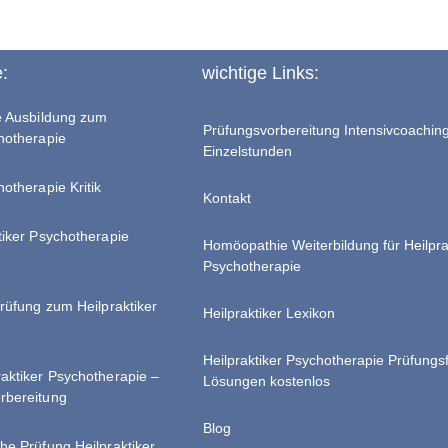
e:
wichtige Links:
te Ausbildung zum
Prüfungsvorbereitung Intensivcoachin
chotherapie
Einzelstunden
hotherapie Kritik
Kontakt
tiker Psychotherapie
Homöopathie Weiterbildung für Heilpra
Psychotherapie
Prüfung zum Heilpraktiker
Heilpraktiker Lexikon
Heilpraktiker Psychotherapie Prüfungs
raktiker Psychotherapie –
Lösungen kostenlos
rbereitung
Blog
he Prüfung Heilpraktiker