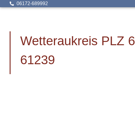
06172-689992
Wetteraukreis PLZ 
61239