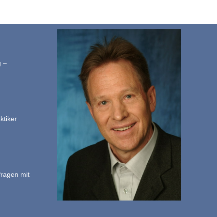
g –
ktiker
fragen mit