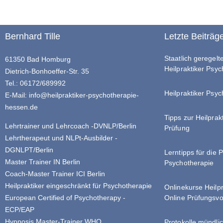
Bernhard Tille
Letzte Beiträg
Staatlich geregel
61350 Bad Homburg
Heilpraktiker Psy
Dietrich-Bonhoeffer-Str. 35
Tel.: 06172/689992
Heilpraktiker Psyc
E-Mail:
info@heilpraktiker-psychotherapie-
hessen.de
Tipps zur Heilprak
Lehrtrainer und Lehrcoach -DVNLP/Berlin
Prüfung
Lehrtherapeut und NLPt-Ausbilder -
DGNLPT/Berlin
Lerntipps für die 
Master Trainer IN Berlin
Psychotherapie
Coach-Master Trainer ICI Berlin
Heilpraktiker eingeschränkt für Psychotherapie
Onlinekurse Heilp
Online Prüfungsvo
European Certified of Psychotherapy -
ECP/EAP
Hypnosis Master-Trainer WHO
Protokolle mündlic