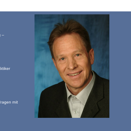
g –
ktiker
fragen mit