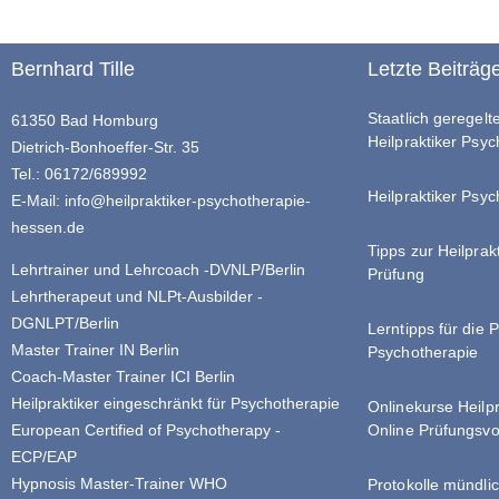
Bernhard Tille
Letzte Beiträg
Staatlich geregel
61350 Bad Homburg
Heilpraktiker Psy
Dietrich-Bonhoeffer-Str. 35
Tel.: 06172/689992
Heilpraktiker Psyc
E-Mail:
info@heilpraktiker-psychotherapie-
hessen.de
Tipps zur Heilprak
Lehrtrainer und Lehrcoach -DVNLP/Berlin
Prüfung
Lehrtherapeut und NLPt-Ausbilder -
DGNLPT/Berlin
Lerntipps für die 
Master Trainer IN Berlin
Psychotherapie
Coach-Master Trainer ICI Berlin
Heilpraktiker eingeschränkt für Psychotherapie
Onlinekurse Heilp
Online Prüfungsvo
European Certified of Psychotherapy -
ECP/EAP
Hypnosis Master-Trainer WHO
Protokolle mündlic