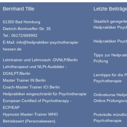
Bernhard Tille
Letzte Beiträg
Staatlich geregel
61350 Bad Homburg
Heilpraktiker Psy
Dietrich-Bonhoeffer-Str. 35
Tel.: 06172/689992
Heilpraktiker Psyc
E-Mail:
info@heilpraktiker-psychotherapie-
hessen.de
Tipps zur Heilprak
Lehrtrainer und Lehrcoach -DVNLP/Berlin
Prüfung
Lehrtherapeut und NLPt-Ausbilder -
DGNLPT/Berlin
Lerntipps für die 
Master Trainer IN Berlin
Psychotherapie
Coach-Master Trainer ICI Berlin
Heilpraktiker eingeschränkt für Psychotherapie
Onlinekurse Heilp
Online Prüfungsvo
European Certified of Psychotherapy -
ECP/EAP
Hypnosis Master-Trainer WHO
Protokolle mündlic
Psychotherapie
Betriebswirt (Personalwesen).