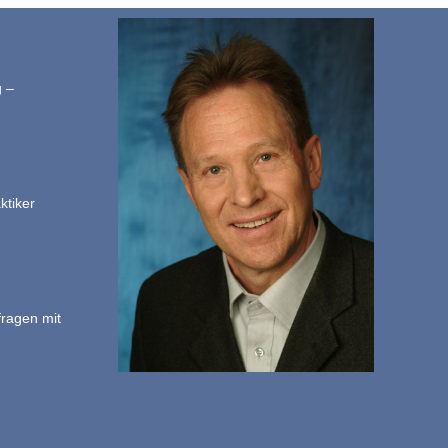
g –
ktiker
fragen mit