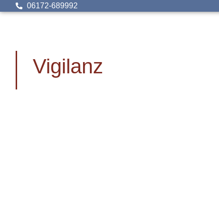
06172-689992
Vigilanz