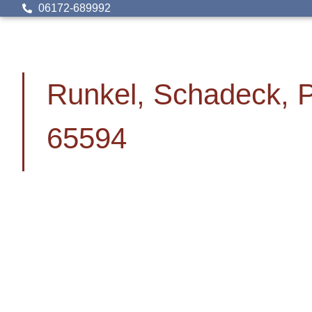
06172-689992
Runkel, Schadeck, 
65594