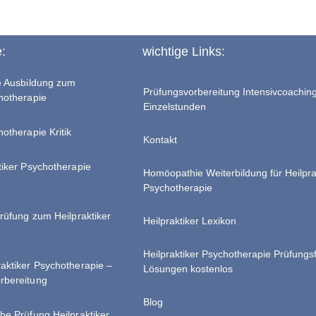
e:
wichtige Links:
te Ausbildung zum
Prüfungsvorbereitung Intensivcoachin
chotherapie
Einzelstunden
hotherapie Kritik
Kontakt
tiker Psychotherapie
Homöopathie Weiterbildung für Heilpra
Psychotherapie
Prüfung zum Heilpraktiker
Heilpraktiker Lexikon
Heilpraktiker Psychotherapie Prüfungs
raktiker Psychotherapie –
Lösungen kostenlos
rbereitung
Blog
he Prüfung Heilpraktiker