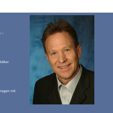
g –
ktiker
fragen mit