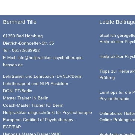
Bernhard Tille
Letzte Beiträg
Staatlich geregel
61350 Bad Homburg
Heilpraktiker Psy
Dietrich-Bonhoeffer-Str. 35
Tel.: 06172/689992
Heilpraktiker Psyc
E-Mail:
info@heilpraktiker-psychotherapie-
hessen.de
Tipps zur Heilprak
Lehrtrainer und Lehrcoach -DVNLP/Berlin
Prüfung
Lehrtherapeut und NLPt-Ausbilder -
DGNLPT/Berlin
Lerntipps für die 
Master Trainer IN Berlin
Psychotherapie
Coach-Master Trainer ICI Berlin
Heilpraktiker eingeschränkt für Psychotherapie
Onlinekurse Heilp
Online Prüfungsvo
European Certified of Psychotherapy -
ECP/EAP
Hypnosis Master-Trainer WHO
Protokolle mündlic