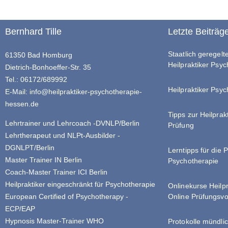
Bernhard Tille
Letzte Beiträg
Staatlich geregel
61350 Bad Homburg
Heilpraktiker Psy
Dietrich-Bonhoeffer-Str. 35
Tel.: 06172/689992
Heilpraktiker Psyc
E-Mail:
info@heilpraktiker-psychotherapie-
hessen.de
Tipps zur Heilprak
Lehrtrainer und Lehrcoach -DVNLP/Berlin
Prüfung
Lehrtherapeut und NLPt-Ausbilder -
DGNLPT/Berlin
Lerntipps für die 
Master Trainer IN Berlin
Psychotherapie
Coach-Master Trainer ICI Berlin
Heilpraktiker eingeschränkt für Psychotherapie
Onlinekurse Heilp
Online Prüfungsvo
European Certified of Psychotherapy -
ECP/EAP
Hypnosis Master-Trainer WHO
Protokolle mündlic