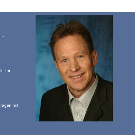
g –
ktiker
fragen mit