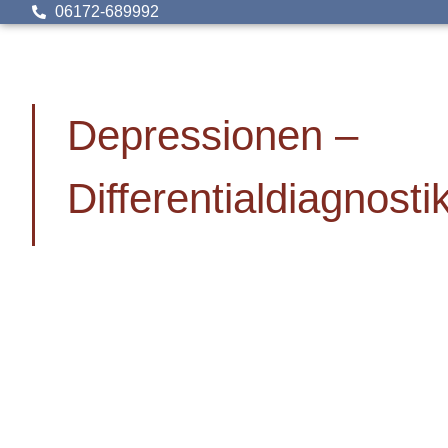
06172-689992
Depressionen –
Differentialdiagnosti