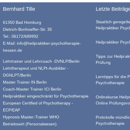
Bernhard Tille
Letzte Beiträg
Staatlich geregel
61350 Bad Homburg
Heilpraktiker Psy
Dietrich-Bonhoeffer-Str. 35
Tel.: 06172/689992
Heilpraktiker Psyc
E-Mail:
info@heilpraktiker-psychotherapie-
hessen.de
Tipps zur Heilprak
Lehrtrainer und Lehrcoach -DVNLP/Berlin
Prüfung
Lehrtherapeut und NLPt-Ausbilder -
DGNLPT/Berlin
Lerntipps für die 
Master Trainer IN Berlin
Psychotherapie
Coach-Master Trainer ICI Berlin
Heilpraktiker eingeschränkt für Psychotherapie
Onlinekurse Heilp
Online Prüfungsvo
European Certified of Psychotherapy -
ECP/EAP
Hypnosis Master-Trainer WHO
Protokolle mündlic
Psychotherapie
Betriebswirt (Personalwesen).