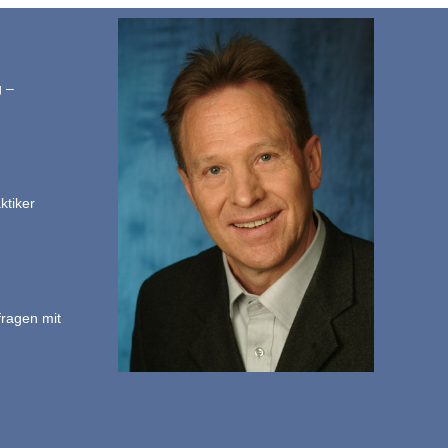
g –
ktiker
fragen mit