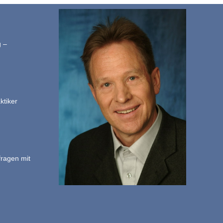
g –
ktiker
fragen mit