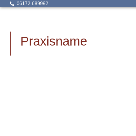
06172-689992
Praxisname