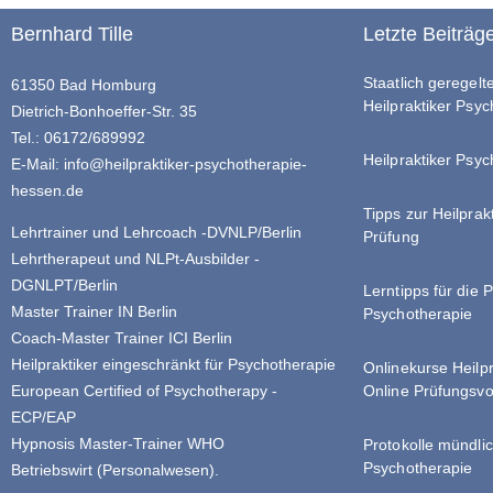
Bernhard Tille
Letzte Beiträg
Staatlich geregel
61350 Bad Homburg
Heilpraktiker Psy
Dietrich-Bonhoeffer-Str. 35
Tel.: 06172/689992
Heilpraktiker Psyc
E-Mail:
info@heilpraktiker-psychotherapie-
hessen.de
Tipps zur Heilprak
Lehrtrainer und Lehrcoach -DVNLP/Berlin
Prüfung
Lehrtherapeut und NLPt-Ausbilder -
DGNLPT/Berlin
Lerntipps für die 
Master Trainer IN Berlin
Psychotherapie
Coach-Master Trainer ICI Berlin
Heilpraktiker eingeschränkt für Psychotherapie
Onlinekurse Heilp
Online Prüfungsvo
European Certified of Psychotherapy -
ECP/EAP
Hypnosis Master-Trainer WHO
Protokolle mündlic
Psychotherapie
Betriebswirt (Personalwesen).