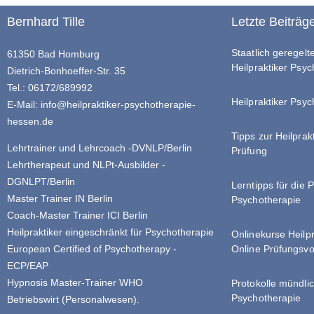
Bernhard Tille
Letzte Beiträg
Staatlich geregel
61350 Bad Homburg
Heilpraktiker Psy
Dietrich-Bonhoeffer-Str. 35
Tel.: 06172/689992
Heilpraktiker Psyc
E-Mail:
info@heilpraktiker-psychotherapie-
hessen.de
Tipps zur Heilprak
Lehrtrainer und Lehrcoach -DVNLP/Berlin
Prüfung
Lehrtherapeut und NLPt-Ausbilder -
DGNLPT/Berlin
Lerntipps für die 
Master Trainer IN Berlin
Psychotherapie
Coach-Master Trainer ICI Berlin
Heilpraktiker eingeschränkt für Psychotherapie
Onlinekurse Heilp
Online Prüfungsvo
European Certified of Psychotherapy -
ECP/EAP
Hypnosis Master-Trainer WHO
Protokolle mündlic
Psychotherapie
Betriebswirt (Personalwesen).