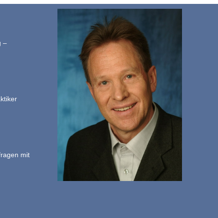
g –
ktiker
fragen mit