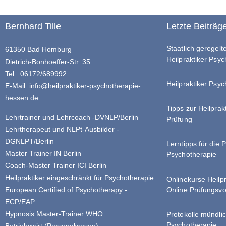
Bernhard Tille
Letzte Beiträg
Staatlich geregel
61350 Bad Homburg
Heilpraktiker Psy
Dietrich-Bonhoeffer-Str. 35
Tel.: 06172/689992
Heilpraktiker Psyc
E-Mail:
info@heilpraktiker-psychotherapie-
hessen.de
Tipps zur Heilprak
Lehrtrainer und Lehrcoach -DVNLP/Berlin
Prüfung
Lehrtherapeut und NLPt-Ausbilder -
DGNLPT/Berlin
Lerntipps für die 
Master Trainer IN Berlin
Psychotherapie
Coach-Master Trainer ICI Berlin
Heilpraktiker eingeschränkt für Psychotherapie
Onlinekurse Heilp
Online Prüfungsvo
European Certified of Psychotherapy -
ECP/EAP
Hypnosis Master-Trainer WHO
Protokolle mündlic
Psychotherapie