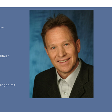
g –
ktiker
fragen mit