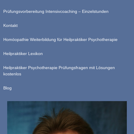
Prüfungsvorbereitung Intensivcoaching – Einzelstunden
Kontakt
Homöopathie Weiterbildung für Heilpraktiker Psychotherapie
Heilpraktiker Lexikon
Heilpraktiker Psychotherapie Prüfungsfragen mit Lösungen
kostenlos
Blog