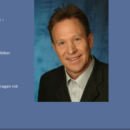
g –
ktiker
fragen mit