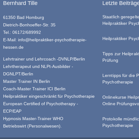
Bernhard Tille
Letzte Beiträg
Staatlich geregel
61350 Bad Homburg
Heilpraktiker Psy
Dietrich-Bonhoeffer-Str. 35
Tel.: 06172/689992
Heilpraktiker Psyc
E-Mail:
info@heilpraktiker-psychotherapie-
hessen.de
Tipps zur Heilprak
Lehrtrainer und Lehrcoach -DVNLP/Berlin
Prüfung
Lehrtherapeut und NLPt-Ausbilder -
DGNLPT/Berlin
Lerntipps für die 
Master Trainer IN Berlin
Psychotherapie
Coach-Master Trainer ICI Berlin
Heilpraktiker eingeschränkt für Psychotherapie
Onlinekurse Heilp
Online Prüfungsvo
European Certified of Psychotherapy -
ECP/EAP
Hypnosis Master-Trainer WHO
Protokolle mündlic
Psychotherapie
Betriebswirt (Personalwesen).