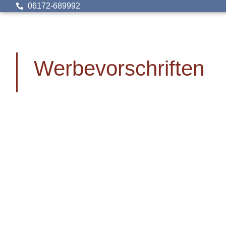
06172-689992
Werbevorschriften