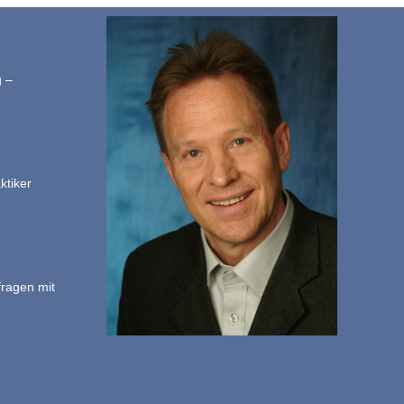
g –
ktiker
fragen mit