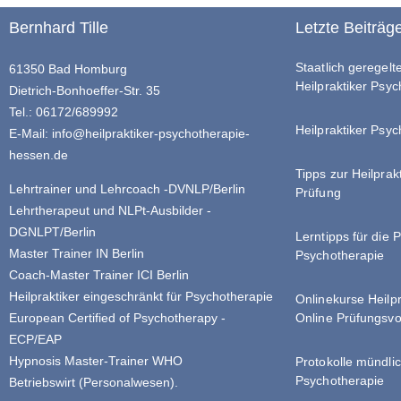
Bernhard Tille
Letzte Beiträg
Staatlich geregel
61350 Bad Homburg
Heilpraktiker Psy
Dietrich-Bonhoeffer-Str. 35
Tel.: 06172/689992
Heilpraktiker Psyc
E-Mail:
info@heilpraktiker-psychotherapie-
hessen.de
Tipps zur Heilprak
Lehrtrainer und Lehrcoach -DVNLP/Berlin
Prüfung
Lehrtherapeut und NLPt-Ausbilder -
DGNLPT/Berlin
Lerntipps für die 
Master Trainer IN Berlin
Psychotherapie
Coach-Master Trainer ICI Berlin
Heilpraktiker eingeschränkt für Psychotherapie
Onlinekurse Heilp
Online Prüfungsvo
European Certified of Psychotherapy -
ECP/EAP
Hypnosis Master-Trainer WHO
Protokolle mündlic
Psychotherapie
Betriebswirt (Personalwesen).