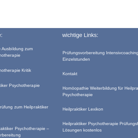
e:
wichtige Links:
te Ausbildung zum
Prüfungsvorbereitung Intensivcoachin
chotherapie
Einzelstunden
hotherapie Kritik
Kontakt
tiker Psychotherapie
Homöopathie Weiterbildung für Heilpra
Psychotherapie
Prüfung zum Heilpraktiker
Heilpraktiker Lexikon
Heilpraktiker Psychotherapie Prüfungs
raktiker Psychotherapie –
Lösungen kostenlos
rbereitung