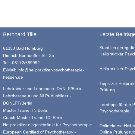
Bernhard Tille
Letzte Beiträg
Staatlich geregel
61350 Bad Homburg
Heilpraktiker Psy
Dietrich-Bonhoeffer-Str. 35
Tel.: 06172/689992
Heilpraktiker Psyc
E-Mail:
info@heilpraktiker-psychotherapie-
hessen.de
Tipps zur Heilprak
Lehrtrainer und Lehrcoach -DVNLP/Berlin
Prüfung
Lehrtherapeut und NLPt-Ausbilder -
DGNLPT/Berlin
Lerntipps für die 
Master Trainer IN Berlin
Psychotherapie
Coach-Master Trainer ICI Berlin
Heilpraktiker eingeschränkt für Psychotherapie
Onlinekurse Heilp
Online Prüfungsvo
European Certified of Psychotherapy -