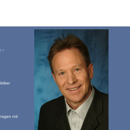
g –
ktiker
fragen mit