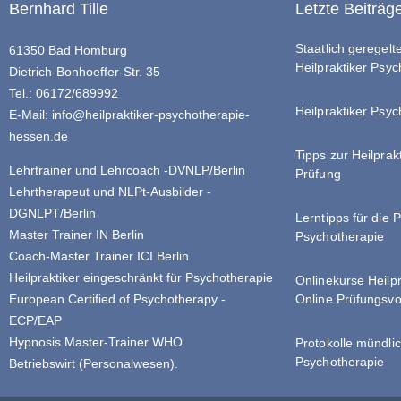
Bernhard Tille
Letzte Beiträg
Staatlich geregel
61350 Bad Homburg
Heilpraktiker Psy
Dietrich-Bonhoeffer-Str. 35
Tel.: 06172/689992
Heilpraktiker Psyc
E-Mail:
info@heilpraktiker-psychotherapie-
hessen.de
Tipps zur Heilprak
Lehrtrainer und Lehrcoach -DVNLP/Berlin
Prüfung
Lehrtherapeut und NLPt-Ausbilder -
DGNLPT/Berlin
Lerntipps für die 
Master Trainer IN Berlin
Psychotherapie
Coach-Master Trainer ICI Berlin
Heilpraktiker eingeschränkt für Psychotherapie
Onlinekurse Heilp
Online Prüfungsvo
European Certified of Psychotherapy -
ECP/EAP
Hypnosis Master-Trainer WHO
Protokolle mündlic
Psychotherapie
Betriebswirt (Personalwesen).