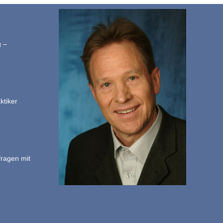
g –
ktiker
fragen mit