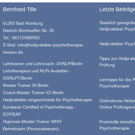
Bernhard Tille
Letzte Beiträg
Staatlich geregel
61350 Bad Homburg
Heilpraktiker Psy
Dietrich-Bonhoeffer-Str. 35
Tel.: 06172/689992
Heilpraktiker Psyc
E-Mail:
info@heilpraktiker-psychotherapie-
hessen.de
Tipps zur Heilprak
Lehrtrainer und Lehrcoach -DVNLP/Berlin
Prüfung
Lehrtherapeut und NLPt-Ausbilder -
DGNLPT/Berlin
Lerntipps für die 
Master Trainer IN Berlin
Psychotherapie
Coach-Master Trainer ICI Berlin
Heilpraktiker eingeschränkt für Psychotherapie
Onlinekurse Heilp
Online Prüfungsvo
European Certified of Psychotherapy -
ECP/EAP
Hypnosis Master-Trainer WHO
Protokolle mündlic
Psychotherapie
Betriebswirt (Personalwesen).