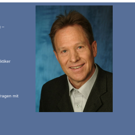
g –
ktiker
fragen mit