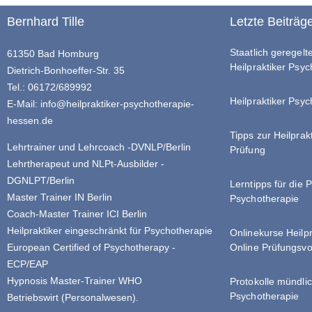
Bernhard Tille
Letzte Beiträg
Staatlich geregel
61350 Bad Homburg
Heilpraktiker Psy
Dietrich-Bonhoeffer-Str. 35
Tel.: 06172/689992
Heilpraktiker Psyc
E-Mail:
info@heilpraktiker-psychotherapie-
hessen.de
Tipps zur Heilprak
Lehrtrainer und Lehrcoach -DVNLP/Berlin
Prüfung
Lehrtherapeut und NLPt-Ausbilder -
DGNLPT/Berlin
Lerntipps für die 
Master Trainer IN Berlin
Psychotherapie
Coach-Master Trainer ICI Berlin
Heilpraktiker eingeschränkt für Psychotherapie
Onlinekurse Heilp
Online Prüfungsvo
European Certified of Psychotherapy -
ECP/EAP
Hypnosis Master-Trainer WHO
Protokolle mündlic
Psychotherapie
Betriebswirt (Personalwesen).