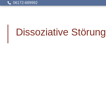
06172-689992
Dissoziative Störun