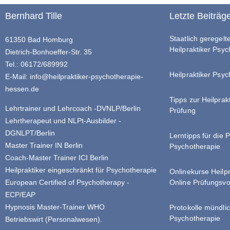
Bernhard Tille
Letzte Beiträg
Staatlich geregel
61350 Bad Homburg
Heilpraktiker Psy
Dietrich-Bonhoeffer-Str. 35
Tel.: 06172/689992
Heilpraktiker Psyc
E-Mail:
info@heilpraktiker-psychotherapie-
hessen.de
Tipps zur Heilprak
Lehrtrainer und Lehrcoach -DVNLP/Berlin
Prüfung
Lehrtherapeut und NLPt-Ausbilder -
DGNLPT/Berlin
Lerntipps für die 
Master Trainer IN Berlin
Psychotherapie
Coach-Master Trainer ICI Berlin
Heilpraktiker eingeschränkt für Psychotherapie
Onlinekurse Heilp
Online Prüfungsvo
European Certified of Psychotherapy -
ECP/EAP
Hypnosis Master-Trainer WHO
Protokolle mündlic
Psychotherapie
Betriebswirt (Personalwesen).