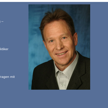
g –
ktiker
fragen mit