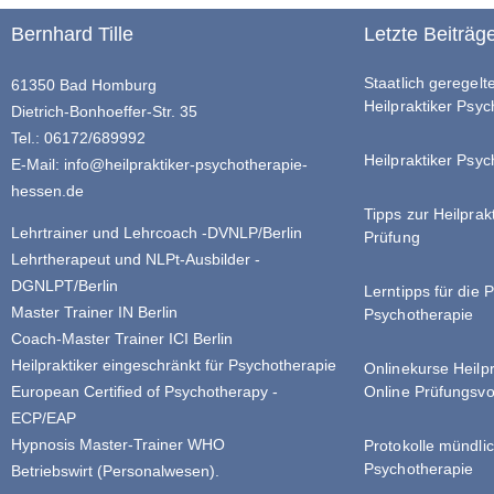
Bernhard Tille
Letzte Beiträg
Staatlich geregel
61350 Bad Homburg
Heilpraktiker Psy
Dietrich-Bonhoeffer-Str. 35
Tel.: 06172/689992
Heilpraktiker Psyc
E-Mail:
info@heilpraktiker-psychotherapie-
hessen.de
Tipps zur Heilprak
Lehrtrainer und Lehrcoach -DVNLP/Berlin
Prüfung
Lehrtherapeut und NLPt-Ausbilder -
DGNLPT/Berlin
Lerntipps für die 
Master Trainer IN Berlin
Psychotherapie
Coach-Master Trainer ICI Berlin
Heilpraktiker eingeschränkt für Psychotherapie
Onlinekurse Heilp
Online Prüfungsvo
European Certified of Psychotherapy -
ECP/EAP
Hypnosis Master-Trainer WHO
Protokolle mündlic
Psychotherapie
Betriebswirt (Personalwesen).