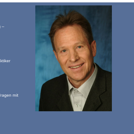
g –
ktiker
fragen mit