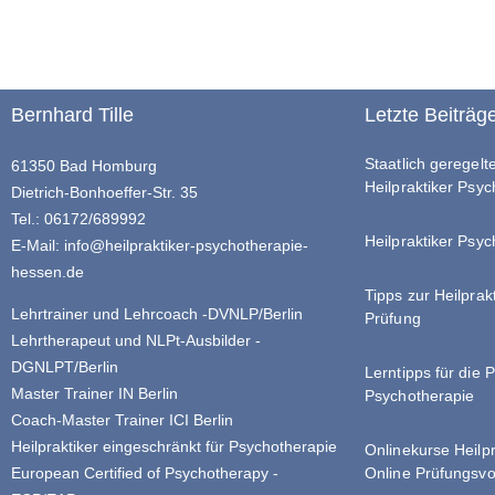
Bernhard Tille
Letzte Beiträg
Staatlich geregel
61350 Bad Homburg
Heilpraktiker Psy
Dietrich-Bonhoeffer-Str. 35
Tel.: 06172/689992
Heilpraktiker Psyc
E-Mail:
info@heilpraktiker-psychotherapie-
hessen.de
Tipps zur Heilprak
Lehrtrainer und Lehrcoach -DVNLP/Berlin
Prüfung
Lehrtherapeut und NLPt-Ausbilder -
DGNLPT/Berlin
Lerntipps für die 
Master Trainer IN Berlin
Psychotherapie
Coach-Master Trainer ICI Berlin
Heilpraktiker eingeschränkt für Psychotherapie
Onlinekurse Heilp
Online Prüfungsvo
European Certified of Psychotherapy -