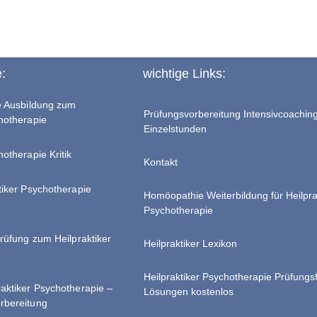
e:
wichtige Links:
te Ausbildung zum
Prüfungsvorbereitung Intensivcoachin
chotherapie
Einzelstunden
hotherapie Kritik
Kontakt
tiker Psychotherapie
Homöopathie Weiterbildung für Heilpra
Psychotherapie
Prüfung zum Heilpraktiker
Heilpraktiker Lexikon
Heilpraktiker Psychotherapie Prüfungs
raktiker Psychotherapie –
Lösungen kostenlos
rbereitung