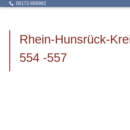
06172-689992
Rhein-Hunsrück-Kre
554 -557