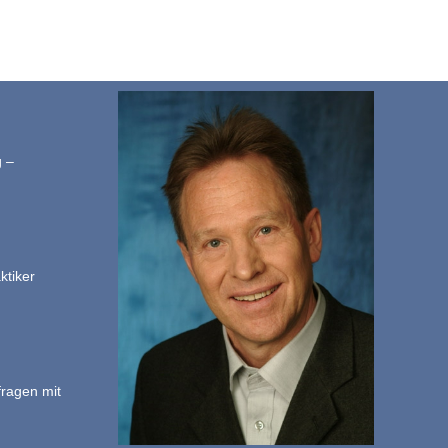
g –
ktiker
fragen mit