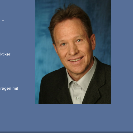
g –
ktiker
fragen mit