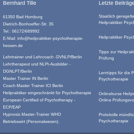
Bernhard Tille
Letzte Beiträg
Staatlich geregel
61350 Bad Homburg
Heilpraktiker Psy
Dietrich-Bonhoeffer-Str. 35
Tel.: 06172/689992
Heilpraktiker Psyc
E-Mail:
info@heilpraktiker-psychotherapie-
hessen.de
Tipps zur Heilprak
Lehrtrainer und Lehrcoach -DVNLP/Berlin
Prüfung
Lehrtherapeut und NLPt-Ausbilder -
DGNLPT/Berlin
Lerntipps für die 
Master Trainer IN Berlin
Psychotherapie
Coach-Master Trainer ICI Berlin
Heilpraktiker eingeschränkt für Psychotherapie
Onlinekurse Heilp
Online Prüfungsvo
European Certified of Psychotherapy -
ECP/EAP
Hypnosis Master-Trainer WHO
Protokolle mündlic
Psychotherapie
Betriebswirt (Personalwesen).