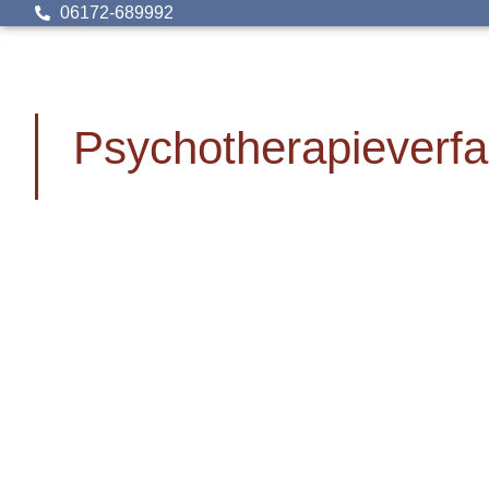
06172-689992
Psychotherapieverf