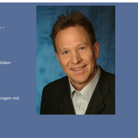
g –
ktiker
fragen mit