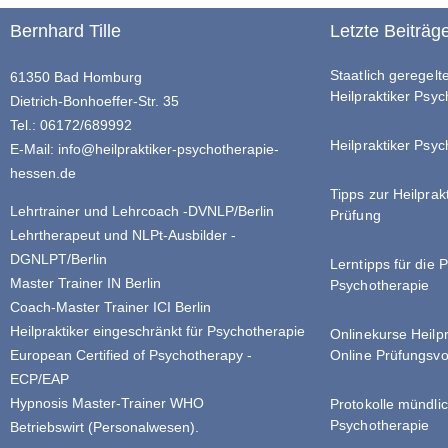
Bernhard Tille
Letzte Beiträg
Staatlich geregel
61350 Bad Homburg
Heilpraktiker Psy
Dietrich-Bonhoeffer-Str. 35
Tel.: 06172/689992
Heilpraktiker Psyc
E-Mail:
info@heilpraktiker-psychotherapie-
hessen.de
Tipps zur Heilprak
Lehrtrainer und Lehrcoach -DVNLP/Berlin
Prüfung
Lehrtherapeut und NLPt-Ausbilder -
DGNLPT/Berlin
Lerntipps für die 
Master Trainer IN Berlin
Psychotherapie
Coach-Master Trainer ICI Berlin
Heilpraktiker eingeschränkt für Psychotherapie
Onlinekurse Heilp
Online Prüfungsvo
European Certified of Psychotherapy -
ECP/EAP
Hypnosis Master-Trainer WHO
Protokolle mündlic
Psychotherapie
Betriebswirt (Personalwesen).