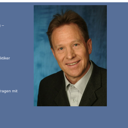
g –
ktiker
fragen mit