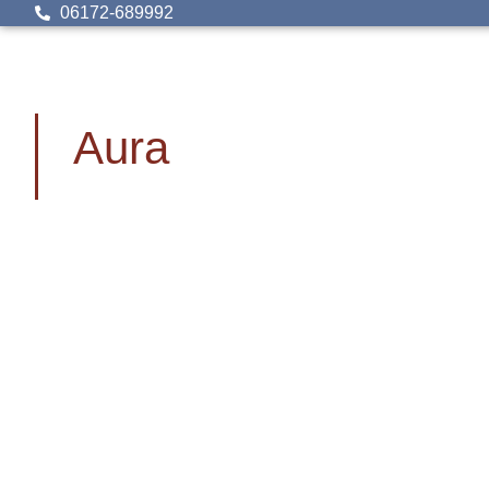
06172-689992
Aura