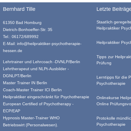
Bernhard Tille
Letzte Beiträg
Staatlich geregel
61350 Bad Homburg
Heilpraktiker Psy
Dietrich-Bonhoeffer-Str. 35
Tel.: 06172/689992
Heilpraktiker Psyc
E-Mail:
info@heilpraktiker-psychotherapie-
hessen.de
Tipps zur Heilprak
Lehrtrainer und Lehrcoach -DVNLP/Berlin
Prüfung
Lehrtherapeut und NLPt-Ausbilder -
DGNLPT/Berlin
Lerntipps für die 
Master Trainer IN Berlin
Psychotherapie
Coach-Master Trainer ICI Berlin
Heilpraktiker eingeschränkt für Psychotherapie
Onlinekurse Heilp
Online Prüfungsvo
European Certified of Psychotherapy -
ECP/EAP
Hypnosis Master-Trainer WHO
Protokolle mündlic
Psychotherapie
Betriebswirt (Personalwesen).