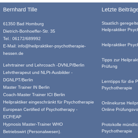
Bernhard Tille
Letzte Beiträg
Staatlich geregel
61350 Bad Homburg
Heilpraktiker Psy
Dietrich-Bonhoeffer-Str. 35
Tel.: 06172/689992
Heilpraktiker Psyc
E-Mail:
info@heilpraktiker-psychotherapie-
hessen.de
Tipps zur Heilprak
Lehrtrainer und Lehrcoach -DVNLP/Berlin
Prüfung
Lehrtherapeut und NLPt-Ausbilder -
DGNLPT/Berlin
Lerntipps für die 
Master Trainer IN Berlin
Psychotherapie
Coach-Master Trainer ICI Berlin
Heilpraktiker eingeschränkt für Psychotherapie
Onlinekurse Heilp
Online Prüfungsvo
European Certified of Psychotherapy -
ECP/EAP
Hypnosis Master-Trainer WHO
Protokolle mündlic
Psychotherapie
Betriebswirt (Personalwesen).