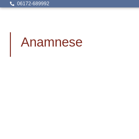
06172-689992
Anamnese