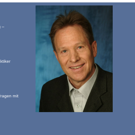
g –
ktiker
fragen mit