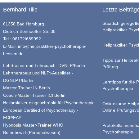
Bernhard Tille
Letzte Beiträg
Staatlich geregel
61350 Bad Homburg
Heilpraktiker Psy
Dietrich-Bonhoeffer-Str. 35
Tel.: 06172/689992
Heilpraktiker Psyc
E-Mail:
info@heilpraktiker-psychotherapie-
hessen.de
Tipps zur Heilprak
Lehrtrainer und Lehrcoach -DVNLP/Berlin
Prüfung
Lehrtherapeut und NLPt-Ausbilder -
DGNLPT/Berlin
Lerntipps für die 
Master Trainer IN Berlin
Psychotherapie
Coach-Master Trainer ICI Berlin
Heilpraktiker eingeschränkt für Psychotherapie
Onlinekurse Heilp
Online Prüfungsvo
European Certified of Psychotherapy -
ECP/EAP
Hypnosis Master-Trainer WHO
Protokolle mündlic
Psychotherapie
Betriebswirt (Personalwesen).