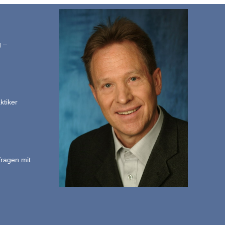
g –
ktiker
fragen mit